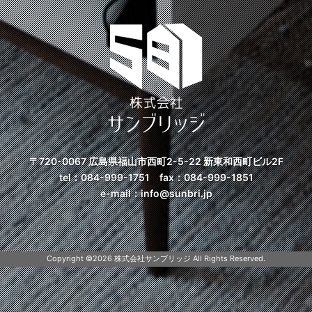
〒720-0067 広島県福山市西町2-5-22
新東和西町ビル2F
tel：
084-999-1751
fax：084-999-1851
e-mail：
info@sunbri.jp
Copyright ©
2026 株式会社サンブリッジ All Rights Reserved.