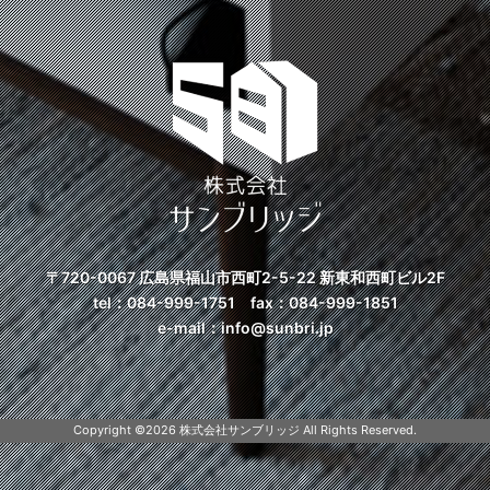
〒720-0067 広島県福山市西町2-5-22
新東和西町ビル2F
tel：
084-999-1751
fax：084-999-1851
e-mail：
info@sunbri.jp
Copyright ©
2026 株式会社サンブリッジ All Rights Reserved.