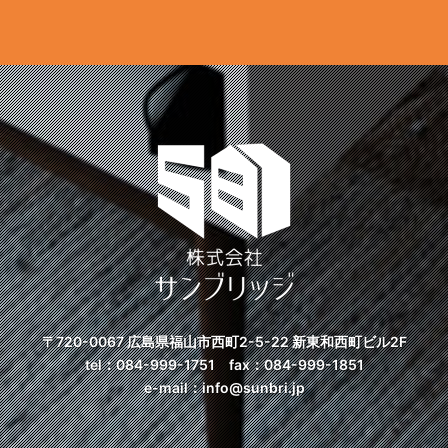
〒720-0067 広島県福山市西町2-5-22
新東和西町ビル2F
tel：
084-999-1751
fax：084-999-1851
e-mail：
info@sunbri.jp