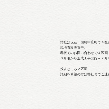
弊社は現在、因島中庄町で４区
現地看板設置中。
看板でのお問い合わせで４区画
６月頃から造成工事開始～７月
残すところ２区画。
詳細を希望の方は弊社までご連